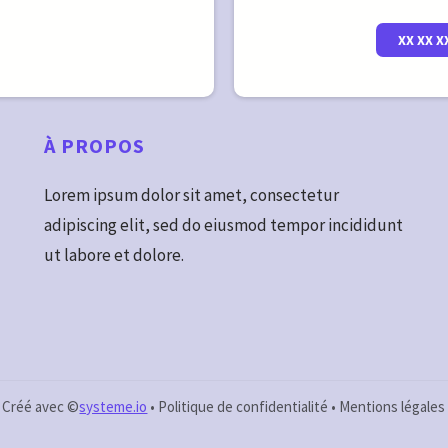
XX XX X
À
PROPOS
Lorem ipsum dolor sit amet, consectetur
adipiscing elit, sed do eiusmod tempor incididunt
ut labore et dolore.
Créé avec ©
systeme.io
•
Politique de confidentialité
•
Mentions légales