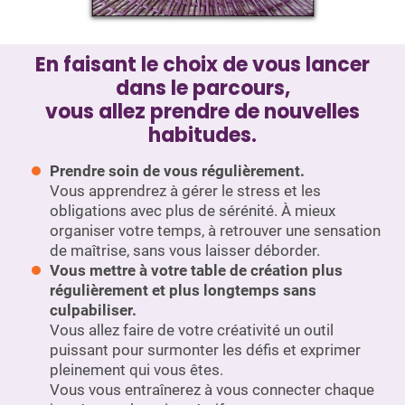
sensibilité
.
Mon objectif est de vous offrir un espace unique
En faisant le choix de vous lancer
pour vous connecter à votre potentiel créatif et à
dans le parcours,
votre force intérieure,
par la rencontre de la
vous allez prendre de nouvelles
créativité et des méthodes de développement
habitudes.
personnel.
Prendre soin de vous régulièrement.
Vous apprendrez à gérer le stress et les
obligations avec plus de sérénité. À mieux
organiser votre temps, à retrouver une sensation
de maîtrise, sans vous laisser déborder.
Vous mettre à votre table de création plus
régulièrement et plus longtemps sans
culpabiliser.
Vous allez faire de votre créativité un outil
puissant pour surmonter les défis et exprimer
pleinement qui vous êtes.
Vous vous entraînerez à vous connecter chaque