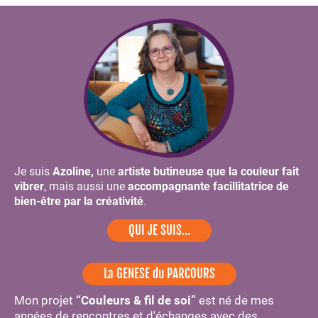
Je suis
Azoline,
une
artiste butineuse que la couleur fait
vibrer
, mais aussi une
accompagnante facillitatrice de
bien-être par la créativité
.
QUI JE SUIS…
La GENESE du PARCOURS
Mon projet
“Couleurs & fil de soi”
est né de mes
années de rencontres et d'échanges avec des