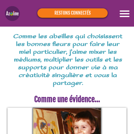
RESTONS CONNECTÉS
Comme les abeilles qui choisissent
les bonnes fleurs pour faire leur
miel particulier, j'aime mixer les
médiums, multiplier les outils et les
supports pour donner vie à ma
créativité singulière et vous la
partager.
Comme une évidence…