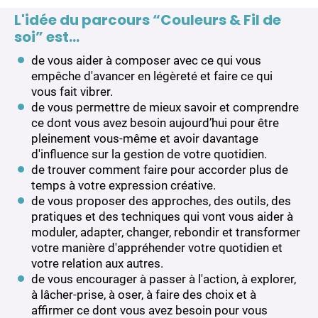
sent que l'inspiration n'est pas en forme. Nous
aussi que tout peut se travailler, s'arranger, se
De donner plus de place à votre créativité, de vous
vital et votre énergie créative.
L'idée du parcours “Couleurs & Fil de
n'arrivons pas à donner autant de place à notre
modifier, se transformer.
exprimer artistiquement plus régulièrement parce
soi” est…
créativité que nous le voudrions.
que c'est ce qui vous fait du bien et vous rend la
vie légère, agréable et la plus joyeuse possible.
de vous aider à composer avec ce qui vous
De cultiver votre bonne humeur.
empêche d'avancer en légèreté et faire ce qui
vous fait vibrer.
de vous permettre de mieux savoir et comprendre
ce dont vous avez besoin aujourd’hui pour être
pleinement vous-même et avoir davantage
d'influence sur la gestion de votre quotidien.
de trouver comment faire pour accorder plus de
temps à votre expression créative.
de vous proposer des approches, des outils, des
pratiques et des techniques qui vont vous aider à
moduler, adapter, changer, rebondir et transformer
votre manière d'appréhender votre quotidien et
votre relation aux autres.
de vous encourager à passer à l'action, à explorer,
à lâcher-prise, à oser, à faire des choix et à
affirmer ce dont vous avez besoin pour vous